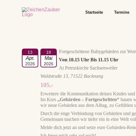
Zum
Inhalt
springen
Startseite
Termine
Fortgeschrittene Babygebärden zur Wor
13
18
Apr.
Mai
Von 10.15 Uhr Bis 11.15 Uhr
2026
2026
At Petruskirche Sachsenweiler
Waldstraße 13, 71522 Backnang
105,-
Erweitere die Kommunikation deines Kindes und 
Im Kurs
„Gebärden – Fortgeschritten“
bauen wi
wir neue Gebärden aus dem Alltag, zu Gefühlen u
Durch die enge Verbindung von Gebärden und gesp
Gemeinsam tauchen wir tiefer ein in eine Welt v
Melde dich jetzt an und setze eure Gebärden-Reis
Ich freue mich sehr auf euch!